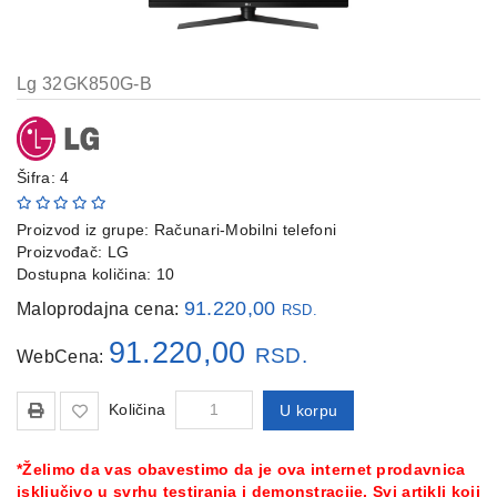
Lg 32GK850G-B
Šifra: 4
Proizvod iz grupe:
Računari-Mobilni telefoni
Proizvođač:
LG
Dostupna količina: 10
91.220,00
Maloprodajna cena:
RSD.
91.220,00
RSD.
WebCena:
Količina
U korpu
*Želimo da vas obavestimo da je ova internet prodavnica
isključivo u svrhu testiranja i demonstracije. Svi artikli koji